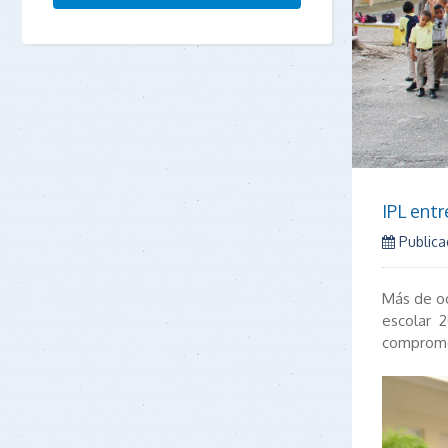
IPL ent
Publica
Más de oc
escolar 2
comprome