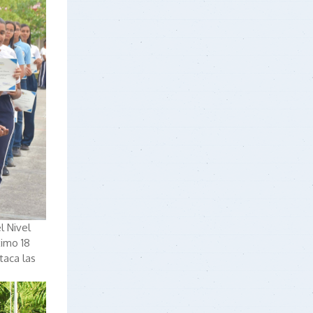
l Nivel
ximo 18
taca las