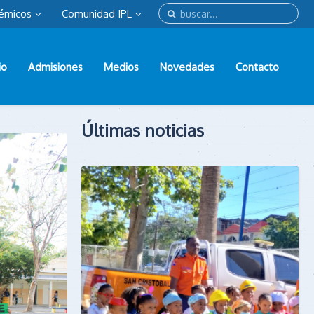
émicos
Comunidad IPL
io
Admisiones
Medios
Novedades
Contacto
Últimas noticias