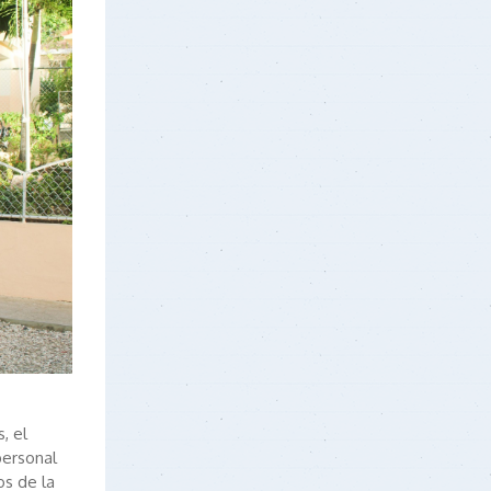
, el
 personal
os de la